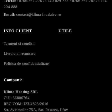
Telefon:
0766.367.276
/
0740 029 735
/
0766 367 287
/
0724
204 888
Email
:
contact@klima-incalzire.ro
INFO CLIENT
UTILE
Termeni si conditii
Livrare si returnare
Politica de confidentialitate
Companie
Klima Heating SRL
CUI: 36800764
REG COM: J23/4823/2016
Str. Aviatorilor 75A, Sat. Pasarea, Ilfov