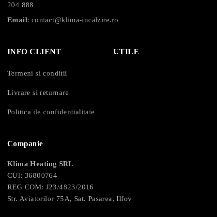
A. Folie de încălzire
204 888
Email
:
contact@klima-incalzire.ro
B. Scut din aluminiu
C. Stratul adeziv
INFO CLIENT
UTILE
D. Schutvel
Termeni si conditii
Livrare si returnare
NOTĂ: Filmul are o rezistență adezivă foarte mare.
Odată aplicat, acesta nu poate fi eliminat!
Politica de confidentialitate
Informatii conformitate produs
Companie
Klima Heating SRL
CUI: 36800764
REG COM: J23/4823/2016
Str. Aviatorilor 75A, Sat. Pasarea, Ilfov