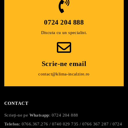
Cablu cu două fire,
Lungimea cablului
izolat dublu
0724 204 888​
; 100 cm
Standardizare; IP-34,
Discuta cu un specialist.
Voltaj ; 230 volți
clasa 2
Grosime; <1 mm
Examinare ; FIMKO,
marca CE
Scrie-ne email
contact@klima-incalzire.ro
CONTACT
Scrieți-ne pe
Whatsapp
:
0724 204 888
Telefon:
0766.367.276
/
0740 029 735
/
0766 367 287
/
0724