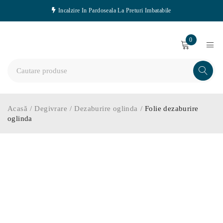
Incalzire In Pardoseala La Preturi Imbatabile
0
Acasă
/
Degivrare
/
Dezaburire oglinda
/
Folie dezaburire
oglinda