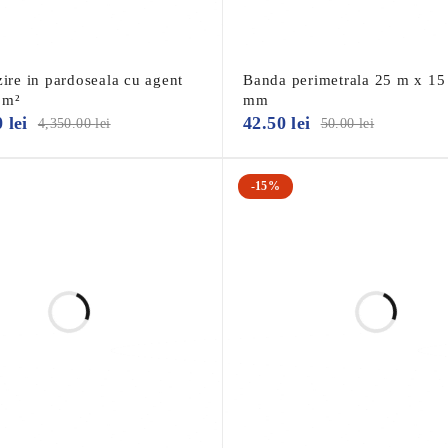
zire in pardoseala cu agent
Banda perimetrala 25 m x 15
0m²
mm
0
lei
42.50
lei
4,350.00
lei
50.00
lei
-15%