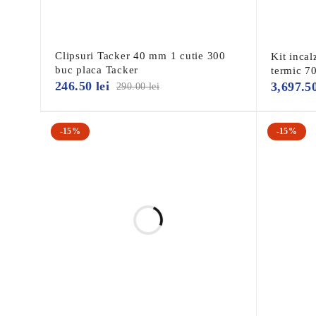
Termometru
Clipsuri Tacker 40 mm 1 cutie 300
Kit incal
buc placa Tacker
termic 7
Manometru
246.50
lei
3,697.5
290.00
lei
Gura de ventilație
-15%
-15%
Supapa la retur
Vana RTL la retur
Controlul cantit de amestec a supapei
Supapă oprire între alimentare și retur