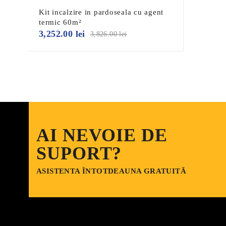
Conținutul pachetului
Kit incalzire in pardoseala cu agent
termic 60m²
Raport de presă
3,252.00
lei
3,826.00
lei
Instrucțiuni de instalare
Certificat de garanție
Garantie
MAGNUM Premium din oțel inoxidabil Open LT 10 ani pe co
Țeava de încălzire prin pardoseală MAGNUM Tube este realiz
adecvat pentru temperaturi ridicate.
AI NEVOIE DE
Țeava PE-RT tipul I este puternic și totuși flexibilă. Este 
SUPORT?
performanțe superioare sub aspectul rupturii la întindere și 
reticulare. Aceasta face ca MAGNUM Tube să fie reciclabil
ASISTENTA ÎNTOTDEAUNA GRATUITĂ
Acest PE-RT de tip I este stabilizat optim pentru reziste
PE-RT de tip I este special
conceput pentru a fi folosit în sistem cu apă caldă și rece, î