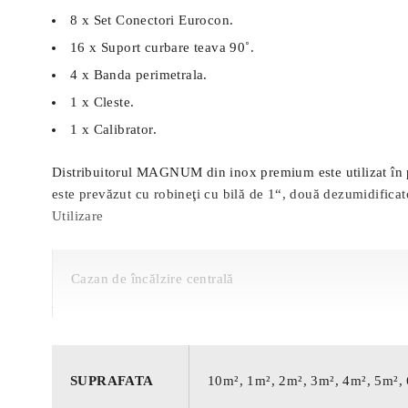
8 x Set Conectori Eurocon.
16 x Suport curbare teava 90˚.
4 x Banda perimetrala.
1 x Cleste.
1 x Calibrator.
Distribuitorul MAGNUM din inox premium este utilizat în prin
este prevăzut cu robineţi cu bilă de 1“, două dezumidificat
Utilizare
Cazan de încălzire centrală
Pompa de caldură
SUPRAFATA
10m², 1m², 2m², 3m², 4m², 5m²,
Căldură solară (cu rezervor tampon)