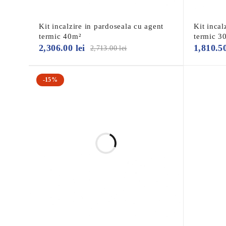
Kit incalzire in pardoseala cu agent
Kit incal
Detalii tehnice
termic 40m²
termic 3
2,306.00
lei
1,810.5
2,713.00
lei
Corpul acestui colector este din oțel inoxidabil 4301
Robinete de grup termostatic M30x 1,5 potrivite pentru
-15%
Grupuri echipate cu debitmetre profesionale cu un inte
Conexiuni de grup potrivite pentru euroconuri de ¾”.
Racord primar 1” Etanșabil prin robinete cu bilă
Colectorul este livrat cu material de montare ca standar
Supapă cu bilă 1” cu mâner roșu
Debitmetru Camflux 2,5 L/m- 1/2”
Manometru 40 mm axial 1/8”
Aerisire automată nichelat 1/2” + inel O
Supapă cu bilă 1” cu mâner albastru