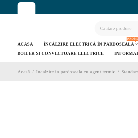
SHOP
PROMO
ACASA
ÎNCĂLZIRE ELECTRICĂ ÎN PARDOSEALĂ
BOILER SI CONVECTOARE ELECTRICE
INFORMAT
Acasă
/
Incalzire in pardoseala cu agent termic
/
Standar
-15%