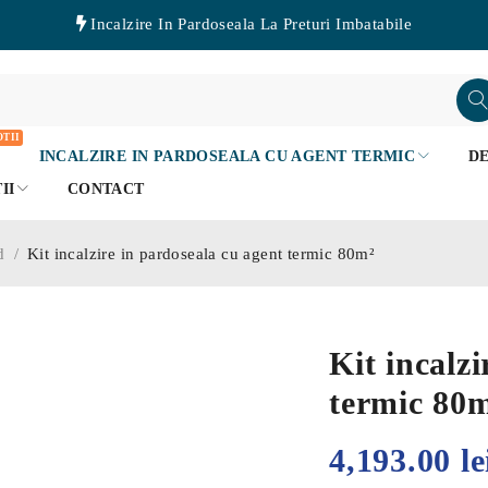
Incalzire In Pardoseala La Preturi Imbatabile
TII
INCALZIRE IN PARDOSEALA CU AGENT TERMIC
D
II
CONTACT
d
/
Kit incalzire in pardoseala cu agent termic 80m²
Kit incalz
termic 80
4,193.00
le