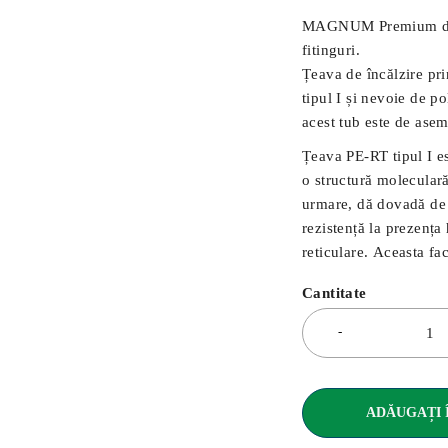
MAGNUM Premium din o
fitinguri.
Țeava de încălzire p
tipul I și nevoie de po
acest tub este de asem
Țeava PE-RT tipul I es
o structură moleculară 
urmare, dă dovadă de p
rezistență la prezența 
reticulare. Aceasta f
Cantitate
ADĂUGAȚI 