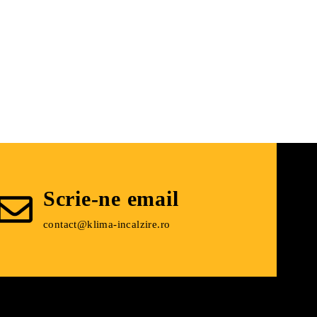
turi ridicate. Prin urmare, acest tub este de asemenea
Scrie-ne email
ribuție în lanț controlat. Prin urmare, dă dovadă de
contact@klima-incalzire.ro
de cel puțin 50 de ani în condiții normale. Tubul MAGNUM