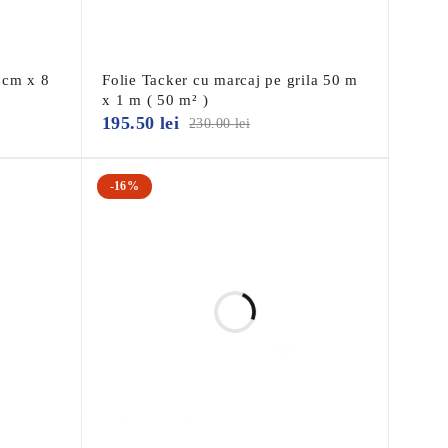
X
 cm x 8
Folie Tacker cu marcaj pe grila 50 m
x 1 m ( 50 m² )
V
195.50
lei
230.00
lei
V
-16%
V
X
X
X