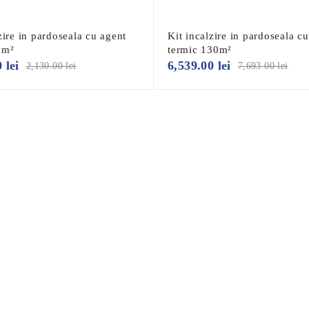
zire in pardoseala cu agent
Kit incalzire in pardoseala c
0m²
termic 130m²
0
lei
6,539.00
lei
2,130.00
lei
7,693.00
lei
 servomotoarele MAGNUM
rval de 0-2,5L/min
d