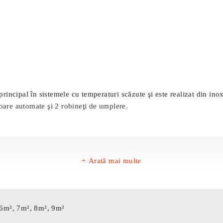
cipal în sistemele cu temperaturi scăzute şi este realizat din inox 
oare automate şi 2 robineţi de umplere.
Arată mai multe
 6m², 7m², 8m², 9m²