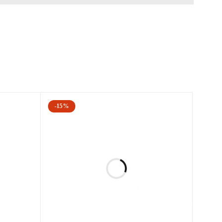
V
V (la cerere)
-15%
V
X
X
V