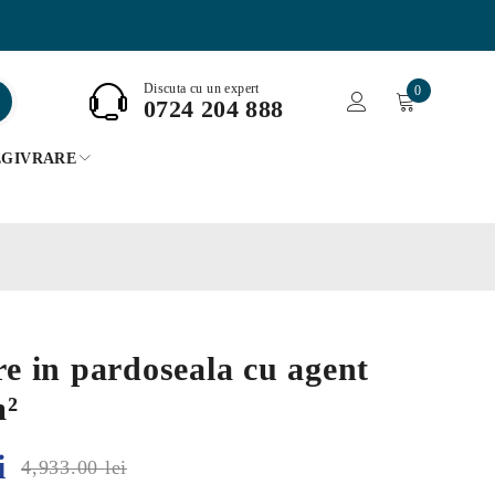
Discuta cu un expert
0
0724 204 888
EGIVRARE
ire in pardoseala cu agent
m²
i
4,933.00
lei