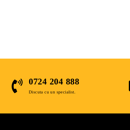
rp, 2 ani pe fitinguri.
ată din PE-RT tipul I și nevoie de polietilenă rezistentă la tempera
0724 204 888​
copolimer de etilenă cu o structură moleculară unică, bazată pe o dist
rezistență la prezența hidrostatică, fără
Discuta cu un specialist.
.
nța în timp, astfel și MAGNUM Tube are o durată de viață calculată 
ncălzire / răcire prin pardoseală și pereți și răcire prin tavan.