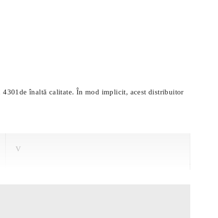
4301de înaltă calitate. În mod implicit, acest distribuitor
V
V
V