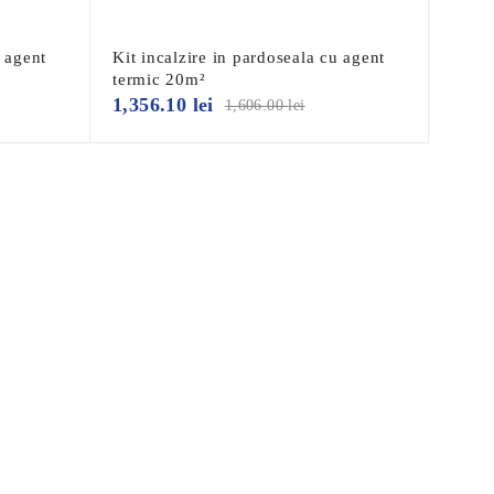
u agent
Kit incalzire in pardoseala cu agent
termic 20m²
1,356.10
lei
1,606.00
lei