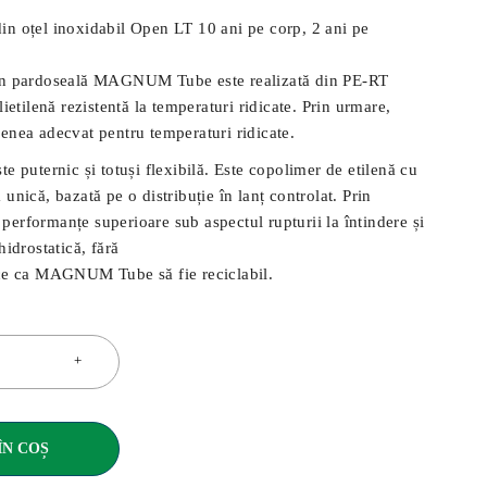
țel inoxidabil Open LT 10 ani pe corp, 2 ani pe
rin pardoseală MAGNUM Tube este realizată din PE-RT
lietilenă rezistentă la temperaturi ridicate. Prin urmare,
enea adecvat pentru temperaturi ridicate.
te puternic și totuși flexibilă. Este copolimer de etilenă cu
unică, bazată pe o distribuție în lanț controlat. Prin
erformanțe superioare sub aspectul rupturii la întindere și
hidrostatică, fără
ace ca MAGNUM Tube să fie reciclabil.
ÎN COȘ