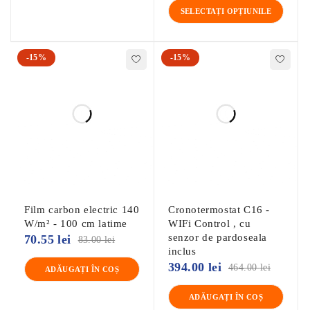
Termostatul
S-Control
poate fi pur si simplu pornit sau oprit
SELECTAȚI OPȚIUNILE
apasand butonul intrerupator de alimentare.
Indicatorul LED se va activa sau dezactiva.
Acest termostat poate fi instalat intr-o singura cutie de fixare
-15%
-15%
cu adancime de 50 mm, conform formatelor standard DIN.
Tensiune alimentare: 230VAC 50/60Hz
Max. Sarcina: 16 A (sarcina rezistiva)
Putere in standby: < 1W
Interval de temperatura: 5-35 ̊ C
Temp. pode. limita de protectie: 30 ̊ C
Tip senzor de podea: 12K
CapacL IP31
Film carbon electric 140
Cronotermostat C16 -
Aprobari: CE/UKCA
W/m² - 100 cm latime
WIFi Control , cu
Garantie: 2 ani
senzor de pardoseala
70.55
lei
83.00
lei
Producator: MHG BV, Olanda
inclus
394.00
lei
464.00
lei
ADĂUGAȚI ÎN COȘ
Informatii conformitate produs
ADĂUGAȚI ÎN COȘ