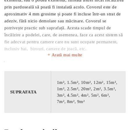
prin pardoseală să poată fi instalată acolo. Covorul este de
aproximativ 4 mm grosime și poate fi incluse într-un strat de
adeziv, fără nicio demolare sau măcinare. Covorul se
potrivește practic sub suprafață. Acesta scade timpul de
încălzire a podelei, care, de asemenea, face ca acest sistem să
fie adecvat pentru camere care nu sunt ocupate permanent,
inclusiv bai, birouri, camere de joacă, etc.
Arată mai multe
Detalii tehnice
:
EMC-free 2-cablu conductor pentru reţea din fibră optică
1m², 1.5m², 10m², 12m², 15m²,
2.5 metri 3-cablue de alimentare
1m², 2.5m², 20m², 2m², 3.5m²,
SUPRAFATA
3m², 4.5m², 4m², 5m², 6m²,
Complet încorporat în strat din aluminiu cu împământare
7m², 8m², 9m²
Conexiune unică între cablul de încălzire şi conectare
Cablu rezistent din crom/nichel
PTFE (Teflon) izolaţie