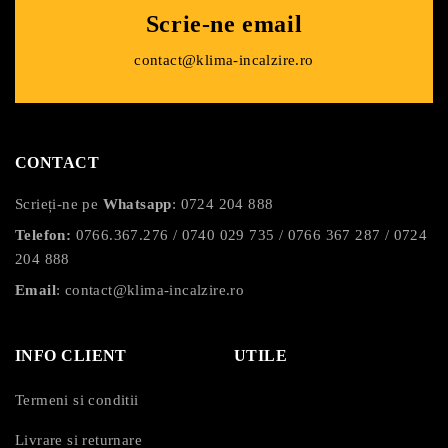
Scrie-ne email
contact@klima-incalzire.ro
CONTACT
Scrieți-ne pe
Whatsapp
:
0724 204 888
Telefon:
0766.367.276
/
0740 029 735
/
0766 367 287
/
0724
204 888
Email
:
contact@klima-incalzire.ro
INFO CLIENT
UTILE
Termeni si conditii
Livrare si returnare