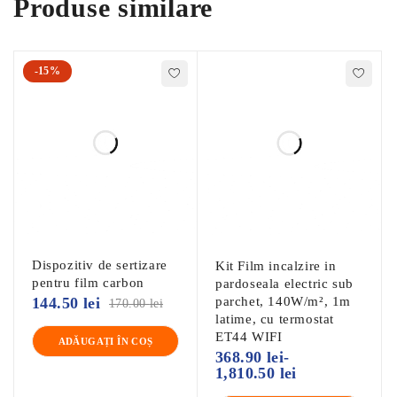
Produse similare
Inveliş protector din PVC
10 -11 waţi per metru de cablu rezsitent, 230 Volt
Diametru cablu aproximativ 4 mm
-15%
Lăţime 50 cm
Respectă standardele NEN actuale pentru instalare
Metoda de instalare
Direct în adezivul pentru gresie
Mortar de auto-egalizare de turnare
În ipsos sau mortar
Dispozitiv de sertizare
Kit Film incalzire in
Pardoseli anhidrit
Furnizat ca set complet :
pentru film carbon
pardoseala electric sub
144.50
lei
parchet, 140W/m², 1m
Covor de încălzire
170.00
lei
latime, cu termostat
Tub flexibil pentru senzor de podea
ET44 WIFI
ADĂUGAȚI ÎN COȘ
368.90
lei
-
Instrucțiuni de instalare și Verificare
1,810.50
lei