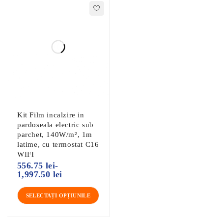
Kit Film incalzire in
pardoseala electric sub
parchet, 140W/m², 1m
latime, cu termostat C16
WIFI
556.75
lei
-
1,997.50
lei
SELECTAȚI OPȚIUNILE